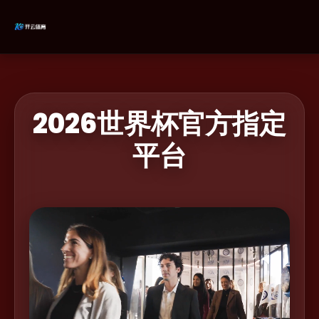
2026世界杯官方指定
平台